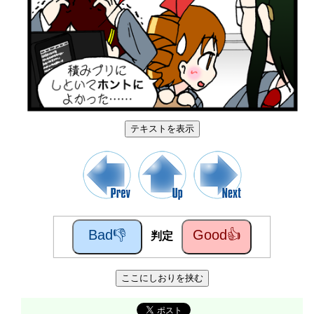
テキストを表示
Bad👎
Good👍
判定
ここにしおりを挟む