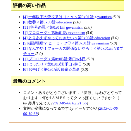
評価の高い作品
[4] 一年以下の懲役又は（ｒｙ < 第0x01話 gevannism
(5.0)
[6] 教養 < 第0x03話 education
(5.0)
[11] 等号の罠 < 第0x01話 gevannism
(5.0)
[1] プロローグ < 第0x01話 gevannism
(5.0)
[4] とりあえずやっておきたい < 第0x03話 education
(5.0)
[5] 撮影場所？ ヒ・ミ・ツ♡ < 第0x01話 gevannism
(5.0)
[3] なんでや！フォーカス関係ないやろ！ < 第0x0C話 VRブ
チョー
(5.0)
[1] プロローグ < 第0x0B話 禾口√林日
(5.0)
[2] はったり < 第0x0B話 禾口√林日
(5.0)
[6] お告げ < 第0x0A話 修繕☆革命
(5.0)
最新のコメント
コメントありがとうございます．「変熊」はわざとやって
おります．何かJ.A.M.E.S.ってクマっぽくないですか？（
by 美月でんでん (
2013-05-06 02:21:55
)
変態が変熊になってるです
by とーりすがり (
2013-05-06
00:10:39
)