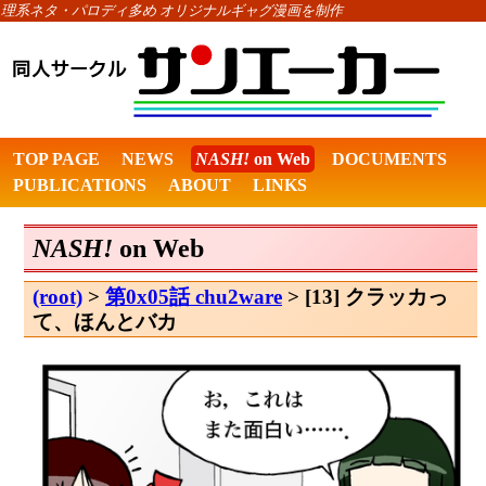
理系ネタ・パロディ多め オリジナルギャグ漫画を制作
TOP PAGE
NEWS
NASH!
on Web
DOCUMENTS
PUBLICATIONS
ABOUT
LINKS
NASH!
on Web
(root)
>
第0x05話 chu2ware
> [13] クラッカっ
て、ほんとバカ