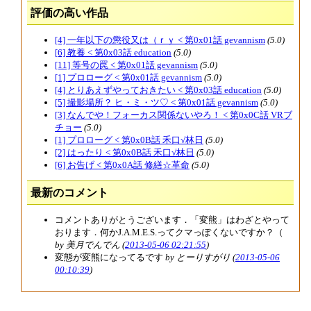
評価の高い作品
[4] 一年以下の懲役又は（ｒｙ < 第0x01話 gevannism
(5.0)
[6] 教養 < 第0x03話 education
(5.0)
[11] 等号の罠 < 第0x01話 gevannism
(5.0)
[1] プロローグ < 第0x01話 gevannism
(5.0)
[4] とりあえずやっておきたい < 第0x03話 education
(5.0)
[5] 撮影場所？ ヒ・ミ・ツ♡ < 第0x01話 gevannism
(5.0)
[3] なんでや！フォーカス関係ないやろ！ < 第0x0C話 VRブ
チョー
(5.0)
[1] プロローグ < 第0x0B話 禾口√林日
(5.0)
[2] はったり < 第0x0B話 禾口√林日
(5.0)
[6] お告げ < 第0x0A話 修繕☆革命
(5.0)
最新のコメント
コメントありがとうございます．「変熊」はわざとやって
おります．何かJ.A.M.E.S.ってクマっぽくないですか？（
by 美月でんでん (
2013-05-06 02:21:55
)
変態が変熊になってるです
by とーりすがり (
2013-05-06
00:10:39
)