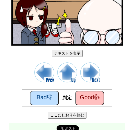
テキストを表示
Bad👎
Good👍
判定
ここにしおりを挟む