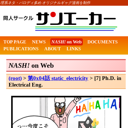
理系ネタ・パロディ多め オリジナルギャグ漫画を制作
TOP PAGE
NEWS
NASH!
on Web
DOCUMENTS
PUBLICATIONS
ABOUT
LINKS
NASH!
on Web
(root)
>
第0x04話 static_electricity
> [7] Ph.D. in
Electrical Eng.