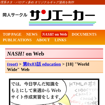
理系ネタ・パロディ多め オリジナルギャグ漫画を制作
TOP PAGE
NEWS
NASH!
on Web
DOCUMENTS
PUBLICATIONS
ABOUT
LINKS
NASH!
on Web
(root)
>
第0x03話 education
> [18] "World
Wide" Web