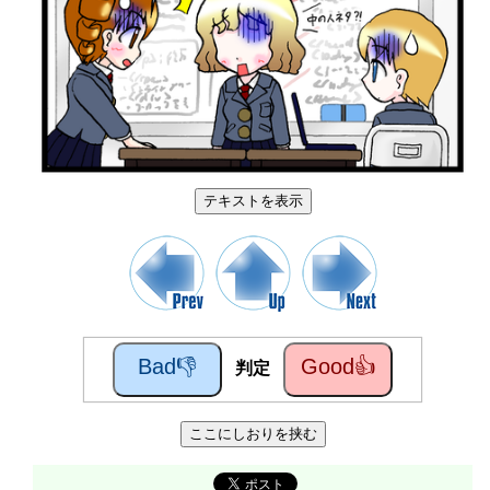
テキストを表示
Bad👎
Good👍
判定
ここにしおりを挟む