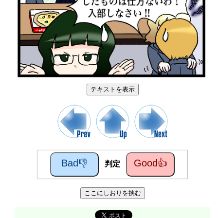
テキストを表示
Bad👎
Good👍
判定
ここにしおりを挟む