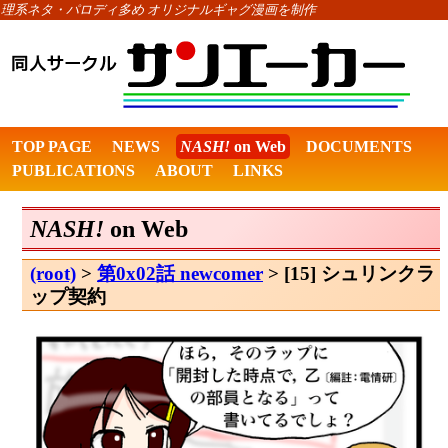
理系ネタ・パロディ多め オリジナルギャグ漫画を制作
TOP PAGE
NEWS
NASH!
on Web
DOCUMENTS
PUBLICATIONS
ABOUT
LINKS
NASH!
on Web
(root)
>
第0x02話 newcomer
> [15] シュリンクラ
ップ契約