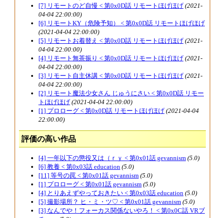
[7] リモートのど自慢 < 第0x0D話 リモートほげほげ
(2021-
04-04 22:00:00)
[6] リモートKY（危険予知） < 第0x0D話 リモートほげほげ
(2021-04-04 22:00:00)
[5] リモートお着替え < 第0x0D話 リモートほげほげ
(2021-
04-04 22:00:00)
[4] リモート無茶振り < 第0x0D話 リモートほげほげ
(2021-
04-04 22:00:00)
[3] リモート自主休講 < 第0x0D話 リモートほげほげ
(2021-
04-04 22:00:00)
[2] リモート魔法少女さん じゅうにさい < 第0x0D話 リモー
トほげほげ
(2021-04-04 22:00:00)
[1] プロローグ < 第0x0D話 リモートほげほげ
(2021-04-04
22:00:00)
評価の高い作品
[4] 一年以下の懲役又は（ｒｙ < 第0x01話 gevannism
(5.0)
[6] 教養 < 第0x03話 education
(5.0)
[11] 等号の罠 < 第0x01話 gevannism
(5.0)
[1] プロローグ < 第0x01話 gevannism
(5.0)
[4] とりあえずやっておきたい < 第0x03話 education
(5.0)
[5] 撮影場所？ ヒ・ミ・ツ♡ < 第0x01話 gevannism
(5.0)
[3] なんでや！フォーカス関係ないやろ！ < 第0x0C話 VRブ