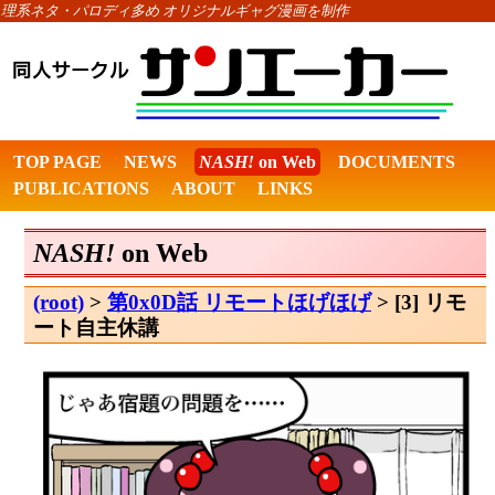
理系ネタ・パロディ多め オリジナルギャグ漫画を制作
TOP PAGE
NEWS
NASH!
on Web
DOCUMENTS
PUBLICATIONS
ABOUT
LINKS
NASH!
on Web
(root)
>
第0x0D話 リモートほげほげ
> [3] リモ
ート自主休講