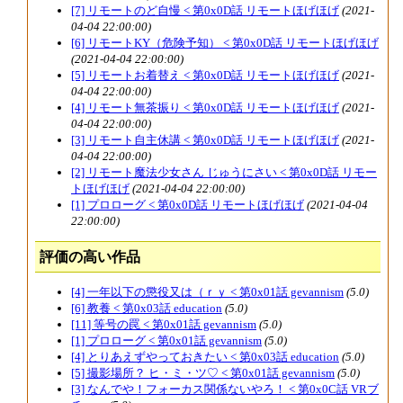
[7] リモートのど自慢 < 第0x0D話 リモートほげほげ
(2021-
04-04 22:00:00)
[6] リモートKY（危険予知） < 第0x0D話 リモートほげほげ
(2021-04-04 22:00:00)
[5] リモートお着替え < 第0x0D話 リモートほげほげ
(2021-
04-04 22:00:00)
[4] リモート無茶振り < 第0x0D話 リモートほげほげ
(2021-
04-04 22:00:00)
[3] リモート自主休講 < 第0x0D話 リモートほげほげ
(2021-
04-04 22:00:00)
[2] リモート魔法少女さん じゅうにさい < 第0x0D話 リモー
トほげほげ
(2021-04-04 22:00:00)
[1] プロローグ < 第0x0D話 リモートほげほげ
(2021-04-04
22:00:00)
評価の高い作品
[4] 一年以下の懲役又は（ｒｙ < 第0x01話 gevannism
(5.0)
[6] 教養 < 第0x03話 education
(5.0)
[11] 等号の罠 < 第0x01話 gevannism
(5.0)
[1] プロローグ < 第0x01話 gevannism
(5.0)
[4] とりあえずやっておきたい < 第0x03話 education
(5.0)
[5] 撮影場所？ ヒ・ミ・ツ♡ < 第0x01話 gevannism
(5.0)
[3] なんでや！フォーカス関係ないやろ！ < 第0x0C話 VRブ