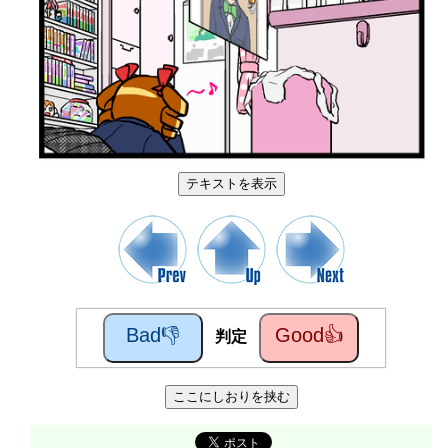
テキストを表示
Bad👎
Good👍
判定
ここにしおりを挟む