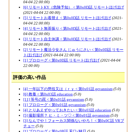
04-04 22:00:00)
[6] リモートKY（危険予知） < 第0x0D話 リモートほげほげ
(2021-04-04 22:00:00)
[5] リモートお着替え < 第0x0D話 リモートほげほげ
(2021-
04-04 22:00:00)
[4] リモート無茶振り < 第0x0D話 リモートほげほげ
(2021-
04-04 22:00:00)
[3] リモート自主休講 < 第0x0D話 リモートほげほげ
(2021-
04-04 22:00:00)
[2] リモート魔法少女さん じゅうにさい < 第0x0D話 リモー
トほげほげ
(2021-04-04 22:00:00)
[1] プロローグ < 第0x0D話 リモートほげほげ
(2021-04-04
22:00:00)
評価の高い作品
[4] 一年以下の懲役又は（ｒｙ < 第0x01話 gevannism
(5.0)
[6] 教養 < 第0x03話 education
(5.0)
[11] 等号の罠 < 第0x01話 gevannism
(5.0)
[1] プロローグ < 第0x01話 gevannism
(5.0)
[4] とりあえずやっておきたい < 第0x03話 education
(5.0)
[5] 撮影場所？ ヒ・ミ・ツ♡ < 第0x01話 gevannism
(5.0)
[3] なんでや！フォーカス関係ないやろ！ < 第0x0C話 VRブ
チョー
(5.0)
[1] プロローグ < 第0x0B話 禾口√林日
(5.0)