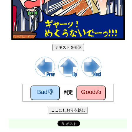
テキストを表示
Bad👎
Good👍
判定
ここにしおりを挟む