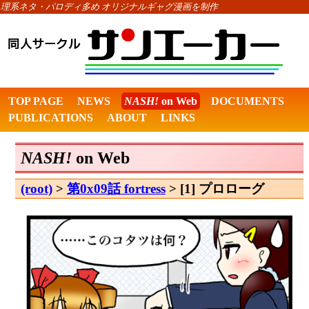
理系ネタ・パロディ多め オリジナルギャグ漫画を制作
TOP PAGE
NEWS
NASH!
on Web
DOCUMENTS
PUBLICATIONS
ABOUT
LINKS
NASH!
on Web
(root)
>
第0x09話 fortress
> [1] プロローグ