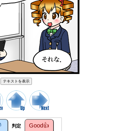
テキストを表示

Good👍
判定