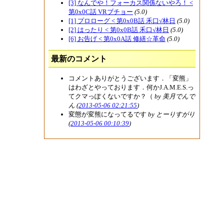
[3] なんでや！フォーカス関係ないやろ！ <
第0x0C話 VRブチョー
(5.0)
[1] プロローグ < 第0x0B話 禾口√林日
(5.0)
[2] はったり < 第0x0B話 禾口√林日
(5.0)
[6] お告げ < 第0x0A話 修繕☆革命
(5.0)
最新のコメント
コメントありがとうございます．「変熊」
はわざとやっております．何かJ.A.M.E.S.っ
てクマっぽくないですか？（
by 美月でんで
ん (
2013-05-06 02:21:55
)
変態が変熊になってるです
by とーりすがり
(
2013-05-06 00:10:39
)