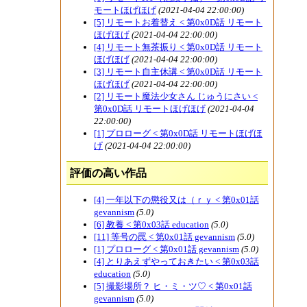
モートほげほげ
(2021-04-04 22:00:00)
[5] リモートお着替え < 第0x0D話 リモート
ほげほげ
(2021-04-04 22:00:00)
[4] リモート無茶振り < 第0x0D話 リモート
ほげほげ
(2021-04-04 22:00:00)
[3] リモート自主休講 < 第0x0D話 リモート
ほげほげ
(2021-04-04 22:00:00)
[2] リモート魔法少女さん じゅうにさい <
第0x0D話 リモートほげほげ
(2021-04-04
22:00:00)
[1] プロローグ < 第0x0D話 リモートほげほ
げ
(2021-04-04 22:00:00)
評価の高い作品
[4] 一年以下の懲役又は（ｒｙ < 第0x01話
gevannism
(5.0)
[6] 教養 < 第0x03話 education
(5.0)
[11] 等号の罠 < 第0x01話 gevannism
(5.0)
[1] プロローグ < 第0x01話 gevannism
(5.0)
[4] とりあえずやっておきたい < 第0x03話
education
(5.0)
[5] 撮影場所？ ヒ・ミ・ツ♡ < 第0x01話
gevannism
(5.0)