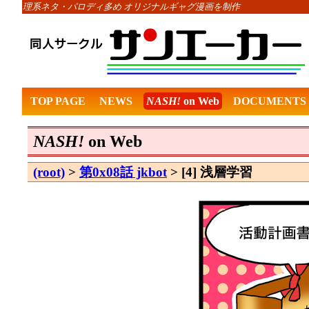
理系ネタ・パロディ多め オリジナルギャグ漫画を制作
TOP PAGE
NEWS
NASH!
on Web
DOCUMENTS
NASH!
on Web
(root)
>
第0x08話 jkbot
> [4] 浅層学習