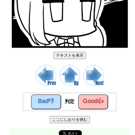
テキストを表示
Bad👎
Good👍
判定
ここにしおりを挟む