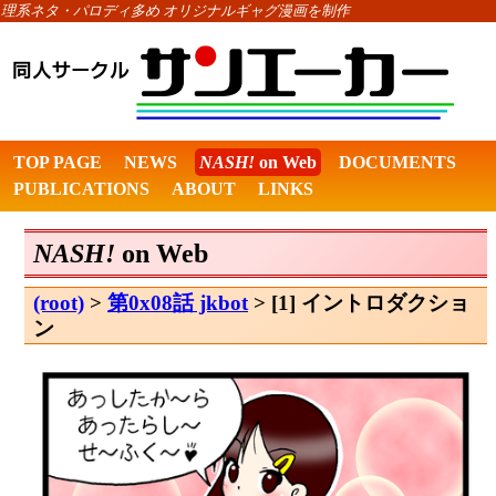
理系ネタ・パロディ多め オリジナルギャグ漫画を制作
TOP PAGE
NEWS
NASH!
on Web
DOCUMENTS
PUBLICATIONS
ABOUT
LINKS
NASH!
on Web
(root)
>
第0x08話 jkbot
> [1] イントロダクショ
ン