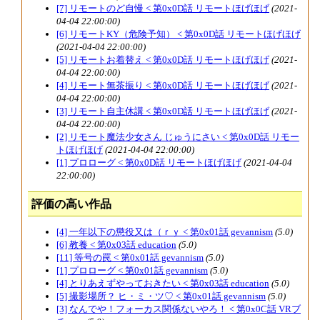
[7] リモートのど自慢 < 第0x0D話 リモートほげほげ
(2021-
04-04 22:00:00)
[6] リモートKY（危険予知） < 第0x0D話 リモートほげほげ
(2021-04-04 22:00:00)
[5] リモートお着替え < 第0x0D話 リモートほげほげ
(2021-
04-04 22:00:00)
[4] リモート無茶振り < 第0x0D話 リモートほげほげ
(2021-
04-04 22:00:00)
[3] リモート自主休講 < 第0x0D話 リモートほげほげ
(2021-
04-04 22:00:00)
[2] リモート魔法少女さん じゅうにさい < 第0x0D話 リモー
トほげほげ
(2021-04-04 22:00:00)
[1] プロローグ < 第0x0D話 リモートほげほげ
(2021-04-04
22:00:00)
評価の高い作品
[4] 一年以下の懲役又は（ｒｙ < 第0x01話 gevannism
(5.0)
[6] 教養 < 第0x03話 education
(5.0)
[11] 等号の罠 < 第0x01話 gevannism
(5.0)
[1] プロローグ < 第0x01話 gevannism
(5.0)
[4] とりあえずやっておきたい < 第0x03話 education
(5.0)
[5] 撮影場所？ ヒ・ミ・ツ♡ < 第0x01話 gevannism
(5.0)
[3] なんでや！フォーカス関係ないやろ！ < 第0x0C話 VRブ